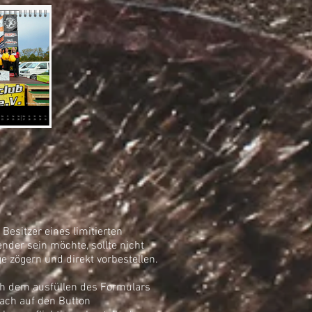
 Besitzer eines limitierten
ender sein möchte, sollte nicht
ge zögern und direkt vorbestellen.
h dem ausfüllen des Formulars
fach auf den Button