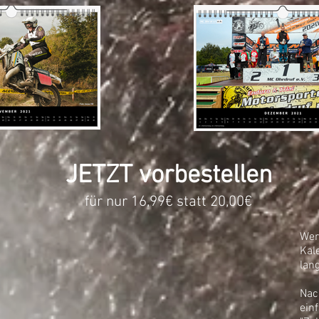
JETZT vorbestellen
für nur 16,99€ statt 20,00€
Wer
Kal
lan
Nac
ein