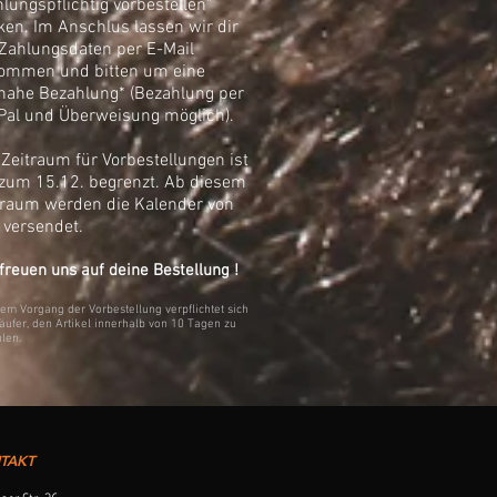
hlungspflichtig vorbestellen"
cken. Im Anschlus lassen wir dir
 Zahlungsdaten per E-Mail
ommen und bitten um eine
tnahe Bezahlung* (Bezahlung per
Pal und Überweisung möglich).
 Zeitraum für Vorbestellungen ist
 zum 15.12. begrenzt. Ab diesem
traum werden die Kalender von
 versendet.
freuen uns auf deine Bestellung !
dem Vorgang der Vorbestellung verpflichtet sich
äufer, den Artikel innerhalb von 10 Tagen zu
len.
TAKT