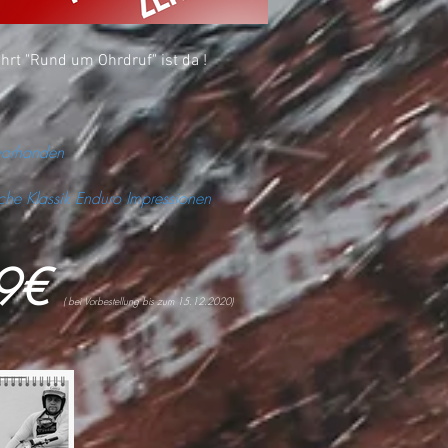
hrt "Rund um Ohrdruf" ist da !
 vorhanden
che Klassik Enduro Impressionen
99€
( bei Vorbestellung bis zum 15.12.2020)