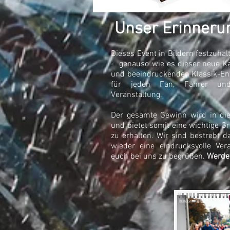
Unser Erinneru
Dieses Event in Bildern festzuha
- genauso wie es dieser neue Kal
und beeindruckenden Klassik-En
für jeden Fan, Fahrer und
Veranstaltung.
Der gesamte Gewinn wird in die 
und bietet somit eine wichtige G
zu erhalten. Wir sind bestrebt
wieder eine eindrucksvolle Ver
euch bei uns zu begrüßen.
Werdet