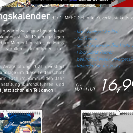
ngskalender
der 1. MEFO Gelände-Zuverlässigkeitsfa
lten war etwas ganz besonderes
- hochwertige Qualität
ender ist. Mit 12 einzigartigen
- A4 Format
duro Momenten ist er ein Muss
- nur in begrenzter Stückzahl
 vorallem Teilnehmer der
- Hochglanz Papier
- beeindruckende/unvergessli
- Kalendarium für 2021
Veranstaltung 2021 investiert
rundlage um diese Leidenschaft
 darin auch im kommenden Jahr
16,
anstaltung durchzuführen und
für nur
 jetzt schon ein Teil davon !