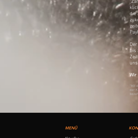
"Za
kli
die
zuk
zei
Pay
Der
bis
Zei
uns
Wir 
*Mit 
der K
bezah
MENÜ
KON