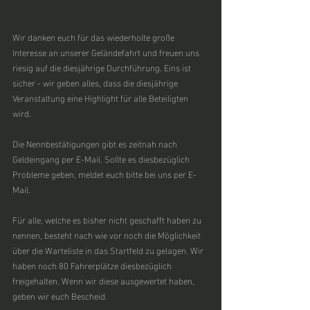
Wir danken euch für das wiederholte große 
Interesse an unserer Geländefahrt und freuen uns 
riesig auf die diesjährige Durchführung. Eins ist 
sicher - wir geben alles, dass die diesjährige 
Veranstaltung eine Highlight für alle Beteiligten 
wird. 
Die Nennbestätigungen gibt es zeitnah nach 
Geldeingang per E-Mail. Sollte es diesbezüglich 
Probleme geben, meldet euch bitte bei uns per E-
Mail. 
Für alle, welche es bisher nicht geschafft haben zu 
nennen, besteht nach wie vor noch die Möglichkeit 
über die Warteliste in das Startfeld zu gelagen. Wir 
haben noch 80 Fahrerplätze diesbezüglich 
freigehalten. Wenn wir diese ausgewertet haben, 
geben wir euch Bescheid. 