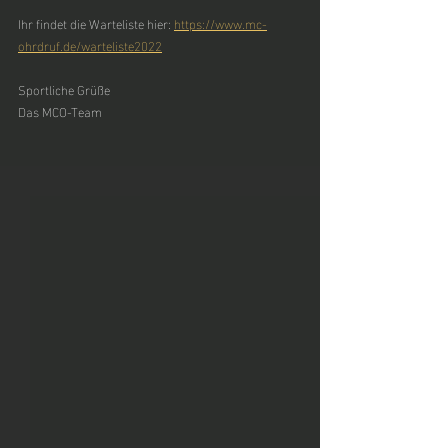
Ihr findet die Warteliste hier: 
https://www.mc-
ohrdruf.de/warteliste2022
Sportliche Grüße 
Das MCO-Team