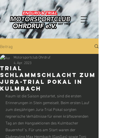
Beitrag
Motorsportclub Ohrdruf
4. Apr. 2023
TRIAL
SCHLAMMSCHLACHT ZUM
JURA-TRIAL POKAL IN
KULMBACH
Kaum ist die Saison gestartet, sind die ersten 
Erinnerungen in Stein gemeiselt. Beim ersten Lauf 
zum diesjährigen Jura-Trial Pokal sorgten 
regnerische Verhältnisse für einen kräftezerenden 
Tag an den Hangsektionen des Kulmbacher 
Bauernhof´s. Für uns am Start waren der 
Clubneuling Max Heimbach (GasGas) sowie Toni 