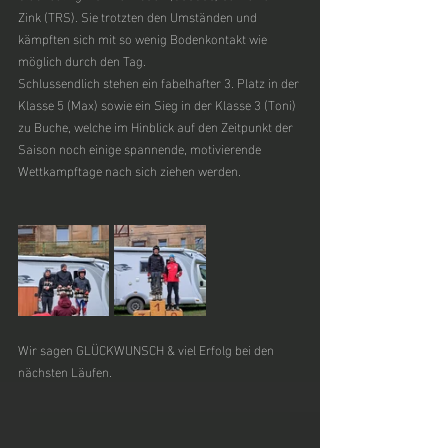
Zink (TRS). Sie trotzten den Umständen und 
kämpften sich mit so wenig Bodenkontakt wie 
möglich durch den Tag.
Schlussendlich stehen ein fabelhafter 3. Platz in der 
Klasse 5 (Max) sowie ein Sieg in der Klasse 3 (Toni) 
zu Buche, welche im Hinblick auf den Zeitpunkt der 
Saison noch einige spannende, motivierende 
Wettkampftage nach sich ziehen werden. 
Wir sagen GLÜCKWUNSCH & viel Erfolg bei den 
nächsten Läufen. 